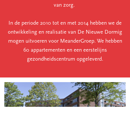
van zorg.
In de periode 2010 tot en met 2014 hebben we de
ontwikkeling en realisatie van De Nieuwe Dormig
mogen uitvoeren voor MeanderGroep. We hebben
60 appartementen en een eerstelijns
gezondheidscentrum opgeleverd.