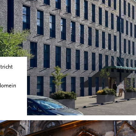
richt
domein