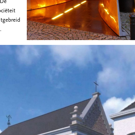
De
ciëteit
itgebreid
.