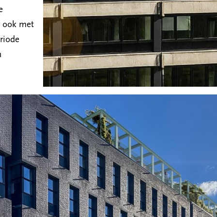
e
 ook met
riode
n