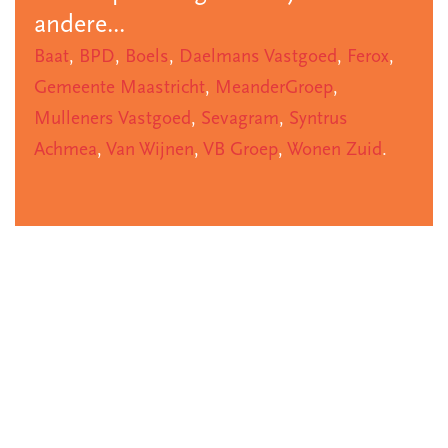
andere...
Baat
,
BPD
,
Boels
,
Daelmans Vastgoed
,
Ferox
,
Gemeente Maastricht
,
MeanderGroep
,
Mulleners Vastgoed
,
Sevagram
,
Syntrus
Achmea
,
Van Wijnen
,
VB Groep
,
Wonen Zuid
.